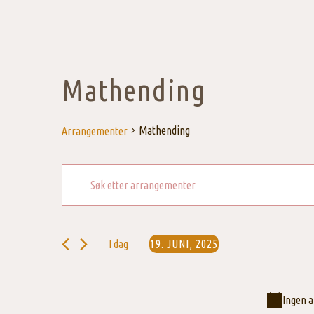
Mathending
Mathending
Arrangementer
Skriv
Arrangementer
inn
søkeord.
Search
Søk
I dag
19. JUNI, 2025
etter
and
Velg
Arrangementer.
dato.
Views
Ingen a