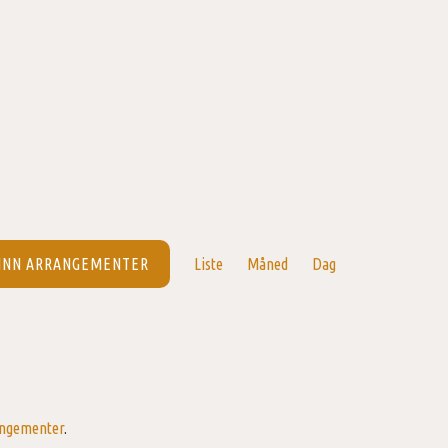
INN ARRANGEMENTER
Liste
Måned
Dag
Arrangement
Views
Navigation
angementer
.