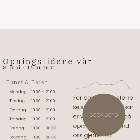
Opningstidene vår
8. juni - 16.august
Tunet & Baren
Mandag
10.00 – 21.00
For booking av større
Tirsdag
10.00 – 21.00
selskap og hendelsar
Onsdag
10.00 – 21.00
BOOK BORD
er vi meir fleksible på
Torsdag
10.00 – 21.00
opningstidene, send
Fredag
10.00 – 00.00
oss gjerne
ein
Laurdag
10.00 – 00.00