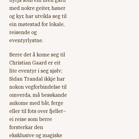
byrja som ein liten gard
med nokre geiter, høner
og kyr, har utvikla seg til
ein møtestad for lokale,
reisende og
eventyrlystne.
Berre det å kome seg til
Christian Gaard er eit
lite eventyr i seg sjølv;
Sidan Trandal ikkje har
nokon vegforbindelse til
omverda, må besøkande
ankome med båt, ferge
eller til fots over fjellet–
ei reise som berre
forsterkar den
eksklusive og magiske