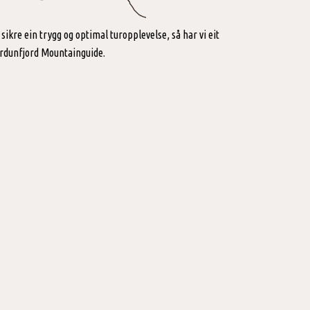
sikre ein trygg og optimal turopplevelse, så har vi eit
ørdunfjord Mountainguide.