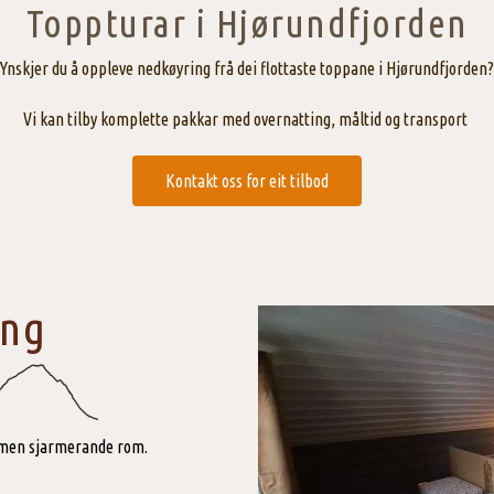
Toppturar i Hjørundfjorden
Ynskjer du å oppleve nedkøyring frå dei flottaste toppane i Hjørundfjorden?
Vi kan tilby komplette pakkar med overnatting, måltid og transport
Kontakt oss for eit tilbod
ing
e, men sjarmerande rom.