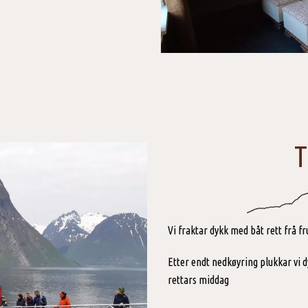
T
Vi fraktar dykk med båt rett frå fr
Etter endt nedkøyring plukkar vi d
rettars middag