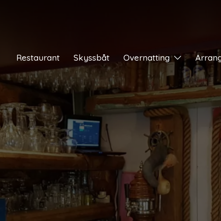
Restaurant
Skyssbåt
Overnatting
Arran