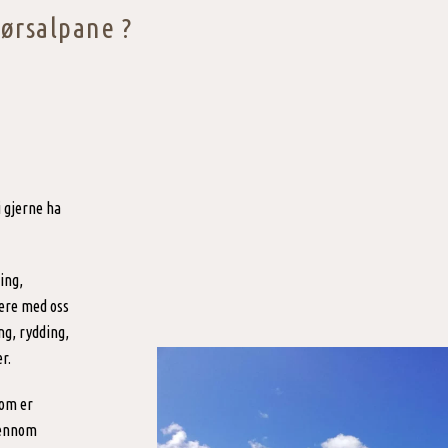
ørsalpane ?
i gjerne ha
ing,
vere med oss
ng, rydding,
r.
som er
gjennom