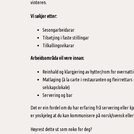
vinteren.
Vi søkjer etter:
Sesongarbeidarar
Tilsetjing i faste stillingar
Tilkallingsvikarar
Arbeidsområda vil vere innan:
Reinhald og klargjering av hytter/rom for overnatti
Matlaging (à la carte i restauranten og fleirrettars
selskapslokale)
Servering og bar
Det er ein fordel om du har erfaring frå servering eller kj
er ynskjeleg at du kan kommunisere på norsk/svensk eller
Høyrest dette ut som noko for deg?