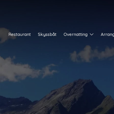
Restaurant
Skyssbåt
Overnatting
Arran