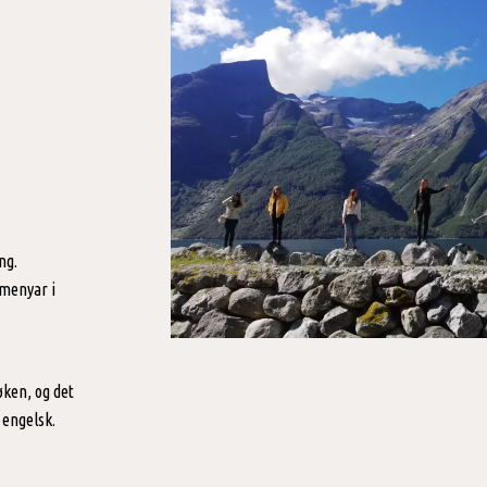
ng.
 menyar i
øken, og det
 engelsk.