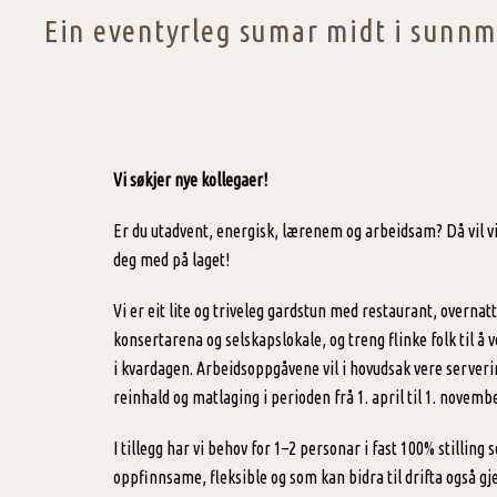
Ein eventyrleg sumar midt i sunnm
Vi søkjer nye kollegaer!
Er du utadvent, energisk, lærenem og arbeidsam? Då vil v
deg med på laget!
Vi er eit lite og triveleg gardstun med restaurant, overnatt
konsertarena og selskapslokale, og treng flinke folk til å 
i kvardagen. Arbeidsoppgåvene vil i hovudsak vere serveri
reinhald og matlaging i perioden frå 1. april til 1. novembe
I tillegg har vi behov for 1–2 personar i fast 100% stilling 
oppfinnsame, fleksible og som kan bidra til drifta også 