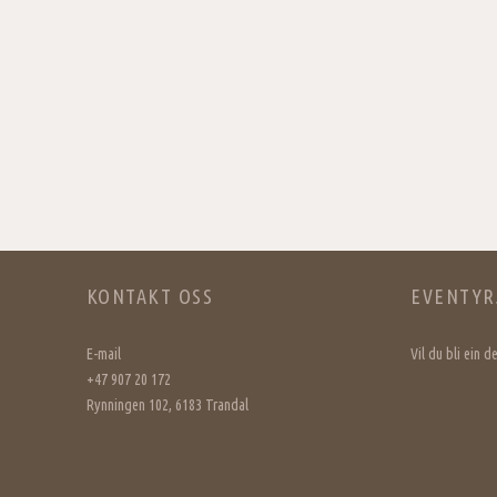
KONTAKT OSS
EVENTYR
E-mail
Vil du bli ein 
+47 907 20 172
Rynningen 102, 6183 Trandal