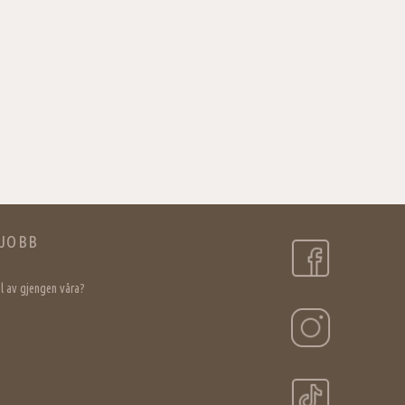
JOBB
del av gjengen våra?